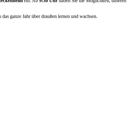
Meckenheim
ein. Ab
9:30 Uhr
haben Sie die Möglichkeit, unseren
s das ganze Jahr über draußen lernen und wachsen.