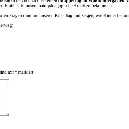
nde Eltern herzlich zu unserem
Schnuppertag im Waldkindergarten 
en Einblick in unsere naturpädagogische Arbeit zu bekommen.
ten Fragen rund um unseren Kitaalltag und zeigen, wie Kinder bei un
serweg)
sind mit
*
markiert